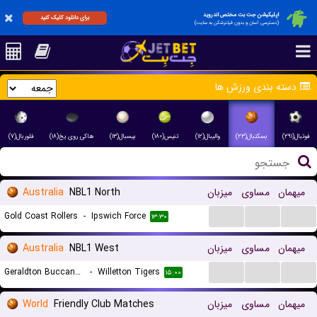
اپلیکیشن جت بت مختص اندروید
برای دانلود کلیک کنید
(دسترسی آسان و بدون فیلترشکن به سایت)
دسته بندی ورزش ها
فوتبال(۲۹۱)
بسکتبال(۲۳)
والیبال(۱۲)
تنیس(۱۸۰)
بیسبال(۱۳)
هاکی روی یخ(۱۸)
فلوربال(۷)
Australia
NBL1 North
میزبان
مساوی
میهمان
...
...
...
Gold Coast Rollers
-
Ipswich Force
۱۳:۳۰
Australia
NBL1 West
میزبان
مساوی
میهمان
...
...
...
Geraldton Buccaneers
-
Willetton Tigers
۱۵:۰۰
World
Friendly Club Matches
میزبان
مساوی
میهمان