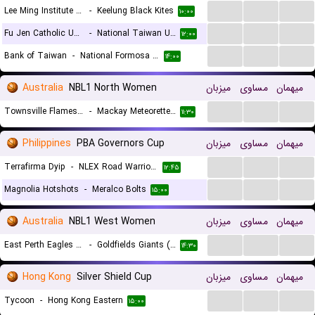
...
...
...
Lee Ming Institute of Technology
-
Keelung Black Kites
۱۰:۰۰
...
...
...
Fu Jen Catholic University
-
National Taiwan University of Arts
۱۲:۰۰
...
...
...
Bank of Taiwan
-
National Formosa University
۱۴:۰۰
Australia
NBL1 North Women
میزبان
مساوی
میهمان
...
...
...
Townsville Flames (W)
-
Mackay Meteorettes (W)
۱۱:۳۰
Philippines
PBA Governors Cup
میزبان
مساوی
میهمان
...
...
...
Terrafirma Dyip
-
NLEX Road Warriors
۱۲:۴۵
...
...
...
Magnolia Hotshots
-
Meralco Bolts
۱۵:۰۰
Australia
NBL1 West Women
میزبان
مساوی
میهمان
...
...
...
East Perth Eagles (W)
-
Goldfields Giants (W)
۱۴:۳۰
Hong Kong
Silver Shield Cup
میزبان
مساوی
میهمان
...
...
...
Tycoon
-
Hong Kong Eastern
۱۵:۰۰