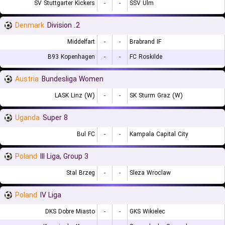
SV Stuttgarter Kickers
-
-
SSV Ulm
Denmark
2. Division
Middelfart
-
-
Brabrand IF
B93 Kopenhagen
-
-
FC Roskilde
Austria
Bundesliga Women
LASK Linz (W)
-
-
SK Sturm Graz (W)
Uganda
Super 8
Bul FC
-
-
Kampala Capital City
Poland
III Liga, Group 3
Stal Brzeg
-
-
Sleza Wroclaw
Poland
IV Liga
DKS Dobre Miasto
-
-
GKS Wikielec