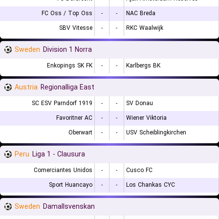
FC Oss / Top Oss
-
-
NAC Breda
SBV Vitesse
-
-
RKC Waalwijk
Sweden
Division 1 Norra
Enkopings SK FK
-
-
Karlbergs BK
Austria
Regionalliga East
SC ESV Parndorf 1919
-
-
SV Donau
Favoritner AC
-
-
Wiener Viktoria
Oberwart
-
-
USV Scheiblingkirchen
Peru
Liga 1 - Clausura
Comerciantes Unidos
-
-
Cusco FC
Sport Huancayo
-
-
Los Chankas CYC
Sweden
Damallsvenskan