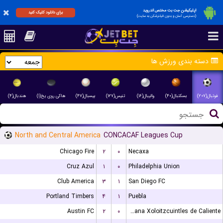
اپلیکیشن جت بت مختص اندروید
برای دانلود کلیک کنید
(دسترسی آسان و بدون فیلترشکن به سایت)
دسته بندی ورزش ها
فوتبال(۲۰۷)
بسکتبال(۴۰)
والیبال(۱۶)
تنیس(۱۲۷)
بیسبال(۴۷)
هاکی روی یخ(۱)
هندبال(۴)
North and Central America
CONCACAF Leagues Cup
Chicago Fire
۲
۰
Necaxa
Cruz Azul
۱
۰
Philadelphia Union
Club America
۳
۱
San Diego FC
Portland Timbers
۴
۱
Puebla
Austin FC
۲
۰
Club Tijuana Xoloitzcuintles de Caliente