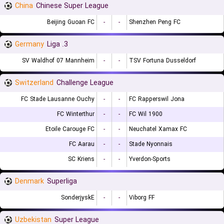
China
Chinese Super League
Beijing Guoan FC
-
-
Shenzhen Peng FC
Germany
3. Liga
SV Waldhof 07 Mannheim
-
-
TSV Fortuna Dusseldorf
Switzerland
Challenge League
FC Stade Lausanne Ouchy
-
-
FC Rapperswil Jona
FC Winterthur
-
-
FC Wil 1900
Etoile Carouge FC
-
-
Neuchatel Xamax FC
FC Aarau
-
-
Stade Nyonnais
SC Kriens
-
-
Yverdon-Sports
Denmark
Superliga
SonderjyskE
-
-
Viborg FF
Uzbekistan
Super League