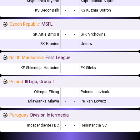
Krypnianka Krypno
-
-
Supraslanka Suprasl
KS Decor Belk
-
-
KS Kuznia Ustron
Czech Republic
MSFL
SK Artis Brno II
-
-
SFK Vrchovina
SK Hranice
-
-
Unicov
North Macedonia
First League
KF Shkendija Haracine
-
-
FK Sileks
Poland
III Liga, Group 1
Olimpia Elblag
-
-
Polonia Lidzbark
Mlawianka Mlawa
-
-
Pelikan Lowicz
Paraguay
Division Intermedia
Independiente FBC
-
-
Resistencia SC