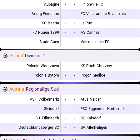
Aubagne
-
-
Thionville FC
Bourg-Peronnas
-
-
FC Villefranche Beaujolais
SC Bastia
-
-
Le Puy
FC Rouen 1899
-
-
AS Cannes
Stade Caen
-
-
Valenciennes FC
Poland
1. Division
Polonia Warszawa
-
-
KS Ruch Chorzow
Polonia Bytom
-
-
Pogon Siedlce
Austria
Regionalliga Sud
VST Volkermarkt
-
-
Atus Velden
Gleisdorf
-
-
FSC Eggendorf Hartberg II
SU Tillmitsch
-
-
SC Kalsdorf
Deutschlandsberger SC
-
-
SV Allerheiligen