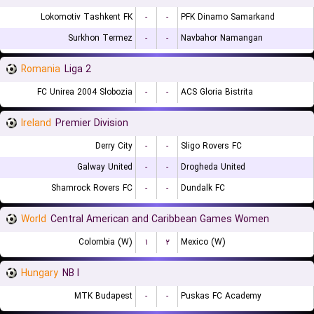
Lokomotiv Tashkent FK
-
-
PFK Dinamo Samarkand
Surkhon Termez
-
-
Navbahor Namangan
Romania
Liga 2
FC Unirea 2004 Slobozia
-
-
ACS Gloria Bistrita
Ireland
Premier Division
Derry City
-
-
Sligo Rovers FC
Galway United
-
-
Drogheda United
Shamrock Rovers FC
-
-
Dundalk FC
World
Central American and Caribbean Games Women
Colombia (W)
۱
۲
Mexico (W)
Hungary
NB I
MTK Budapest
-
-
Puskas FC Academy