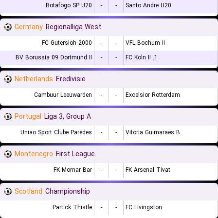
Botafogo SP U20
-
-
Santo Andre U20
Germany
Regionalliga West
FC Gutersloh 2000
-
-
VFL Bochum II
BV Borussia 09 Dortmund II
-
-
1. FC Koln II
Netherlands
Eredivisie
Cambuur Leeuwarden
-
-
Excelsior Rotterdam
Portugal
Liga 3, Group A
Uniao Sport Clube Paredes
-
-
Vitoria Guimaraes B
Montenegro
First League
FK Mornar Bar
-
-
FK Arsenal Tivat
Scotland
Championship
Partick Thistle
-
-
FC Livingston