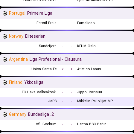
Fakel Voronezh U19
-
-
Spartak Moscow U19
Portugal
Primeira Liga
Estoril Praia
-
-
Famalicao
Norway
Eliteserien
Sandefjord
-
-
KFUM Oslo
Argentina
Liga Profesional - Clausura
Union Santa Fe
۲
۱
Atletico Lanus
Finland
Ykkosliiga
FC Haka Valkeakoski
-
-
Jippo Joensuu
JaPS
-
-
Mikkelin Palloilijat MP
Germany
2. Bundesliga
VfL Bochum
-
-
Hertha BSC Berlin