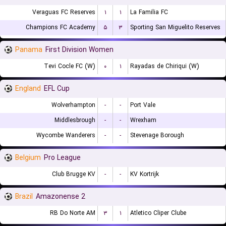
Veraguas FC Reserves
۱
۱
La Familia FC
Champions FC Academy
۵
۳
Sporting San Miguelito Reserves
Panama
First Division Women
Tevi Cocle FC (W)
۰
۱
Rayadas de Chiriqui (W)
England
EFL Cup
Wolverhampton
-
-
Port Vale
Middlesbrough
-
-
Wrexham
Wycombe Wanderers
-
-
Stevenage Borough
Belgium
Pro League
Club Brugge KV
-
-
KV Kortrijk
Brazil
Amazonense 2
RB Do Norte AM
۳
۱
Atletico Cliper Clube