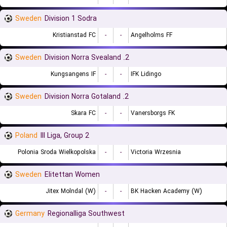
Sweden
Division 1 Sodra
Kristianstad FC
-
-
Angelholms FF
Sweden
2. Division Norra Svealand
Kungsangens IF
-
-
IFK Lidingo
Sweden
2. Division Norra Gotaland
Skara FC
-
-
Vanersborgs FK
Poland
III Liga, Group 2
Polonia Sroda Wielkopolska
-
-
Victoria Wrzesnia
Sweden
Elitettan Women
Jitex Molndal (W)
-
-
BK Hacken Academy (W)
Germany
Regionalliga Southwest