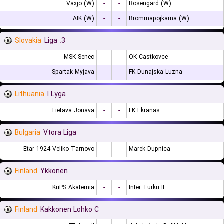
Vaxjo (W)
-
-
Rosengard (W)
AIK (W)
-
-
Brommapojkarna (W)
Slovakia
3. Liga
MSK Senec
-
-
OK Castkovce
Spartak Myjava
-
-
FK Dunajska Luzna
Lithuania
I Lyga
Lietava Jonava
-
-
FK Ekranas
Bulgaria
Vtora Liga
Etar 1924 Veliko Tarnovo
-
-
Marek Dupnica
Finland
Ykkonen
KuPS Akatemia
-
-
Inter Turku II
Finland
Kakkonen Lohko C