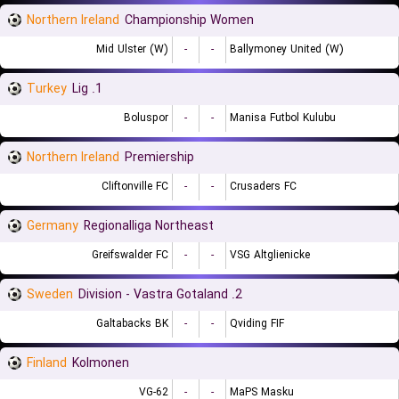
Northern Ireland
Championship Women
Mid Ulster (W)
-
-
Ballymoney United (W)
Turkey
1. Lig
Boluspor
-
-
Manisa Futbol Kulubu
Northern Ireland
Premiership
Cliftonville FC
-
-
Crusaders FC
Germany
Regionalliga Northeast
Greifswalder FC
-
-
VSG Altglienicke
Sweden
2. Division - Vastra Gotaland
Galtabacks BK
-
-
Qviding FIF
Finland
Kolmonen
VG-62
-
-
MaPS Masku