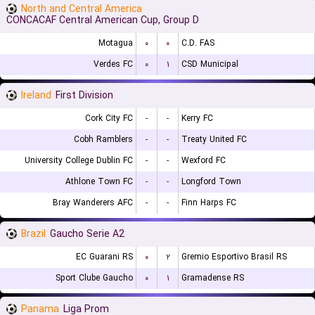
North and Central America
CONCACAF Central American Cup, Group D
Motagua
۰
۰
C.D. FAS
Verdes FC
۰
۱
CSD Municipal
Ireland
First Division
Cork City FC
-
-
Kerry FC
Cobh Ramblers
-
-
Treaty United FC
University College Dublin FC
-
-
Wexford FC
Athlone Town FC
-
-
Longford Town
Bray Wanderers AFC
-
-
Finn Harps FC
Brazil
Gaucho Serie A2
EC Guarani RS
۰
۲
Gremio Esportivo Brasil RS
Sport Clube Gaucho
۰
۱
Gramadense RS
Panama
Liga Prom