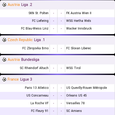
Austria
2. Liga
SKN St. Polten
-
-
FK Austria Wien II
FC Liefering
-
-
WSG Hertha Wels
FC Blau-Weiss Linz
-
-
Wacker Innsbruck
Czech Republic
1. Liga
FC Zbrojovka Brno
-
-
FC Slovan Liberec
Austria
Bundesliga
SC Rheindorf Altach
-
-
WSG Tirol
France
Ligue 3
Paris 13 Atletico
-
-
US Quevilly-Rouen Métropole
US Concarneau
-
-
Orleans US 45
La Roche VF
-
-
Versailles 78
FC Fleury 91
-
-
SC Amiens