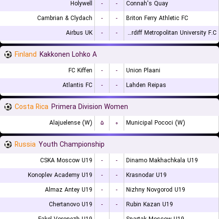
Holywell
-
-
Connah's Quay
Cambrian & Clydach
-
-
Briton Ferry Athletic FC
Airbus UK
-
-
Cardiff Metropolitan University F.C.
Finland
Kakkonen Lohko A
FC Kiffen
-
-
Union Plaani
Atlantis FC
-
-
Lahden Reipas
Costa Rica
Primera Division Women
Alajuelense (W)
۵
۰
Municipal Pococi (W)
Russia
Youth Championship
CSKA Moscow U19
-
-
Dinamo Makhachkala U19
Konoplev Academy U19
-
-
Krasnodar U19
Almaz Antey U19
-
-
Nizhny Novgorod U19
Chertanovo U19
-
-
Rubin Kazan U19