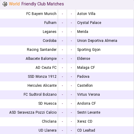
World
Friendly Club Matches
FC Bayern Munich
-
-
Aston Villa
Fulham
-
-
Crystal Palace
Leganes
-
-
Merida
Cordoba
-
-
Union Deportiva Almeria
Racing Santander
-
-
Sporting Gijon
Albacete Balompie
-
-
Eldense
AD Ceuta FC
-
-
Malaga CF
SSD Monza 1912
-
-
Padova
Hercules Alicante
-
-
Castellon
FC Sudtirol Bolzano
-
-
Virtus Verona
SD Huesca
-
-
Andorra CF
ASD Seravezza Pozzi Calcio
-
-
Sestri Levante
Chiclana
-
-
Xerez CD
UD Llanera
-
-
CD Lealtad