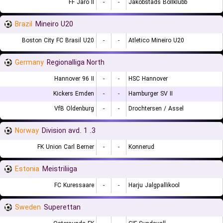
FF Jaro II
-
-
Jakobstads Bollklubb
Brazil
Mineiro U20
Boston City FC Brasil U20
-
-
Atletico Mineiro U20
Germany
Regionalliga North
Hannover 96 II
-
-
HSC Hannover
Kickers Emden
-
-
Hamburger SV II
VfB Oldenburg
-
-
Drochtersen / Assel
Norway
3. Division avd. 1
FK Union Carl Berner
-
-
Konnerud
Estonia
Meistriliiga
FC Kuressaare
-
-
Harju Jalgpallikool
Sweden
Superettan