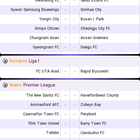
Hwaseong FC
-
-
Seoul E-Land FC
Suwon Samsung Bluewings
-
-
Gimhae City
Yongin City
-
-
Busan I. Park
Gimpo Citizen
-
-
Cheongju City FC
Chungnam Asan
-
-
Ansan Greeners
Gyeongnam FC
-
-
Daegu FC
Romania
Liga I
FC UTA Arad
-
-
Rapid Bucuresti
Wales
Premier League
The New Saints FC
-
-
Haverfordwest County
Ammanford AFC
-
-
Colwyn Bay
Caernarfon Town FC
-
-
Penybont
Flint Town United
-
-
Barry Town FC
Trefelin
-
-
Llandudno FC