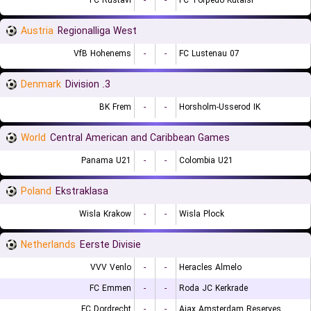
FC Rustavi
-
-
FC Torpedo Kutaisi
Austria
Regionalliga West
VfB Hohenems
-
-
FC Lustenau 07
Denmark
3. Division
BK Frem
-
-
Horsholm-Usserod IK
World
Central American and Caribbean Games
Panama U21
-
-
Colombia U21
Poland
Ekstraklasa
Wisla Krakow
-
-
Wisla Plock
Netherlands
Eerste Divisie
VVV Venlo
-
-
Heracles Almelo
FC Emmen
-
-
Roda JC Kerkrade
FC Dordrecht
-
-
Ajax Amsterdam Reserves