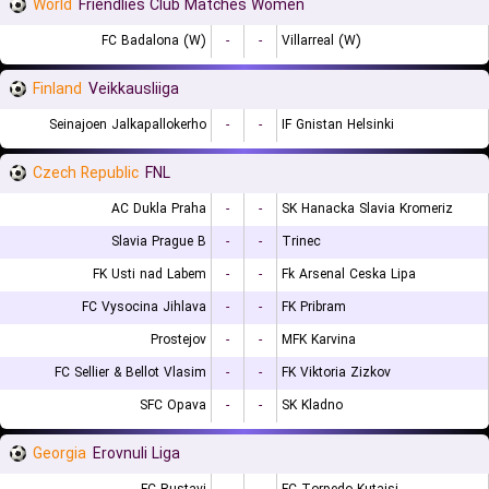
World
Friendlies Club Matches Women
FC Badalona (W)
-
-
Villarreal (W)
Finland
Veikkausliiga
Seinajoen Jalkapallokerho
-
-
IF Gnistan Helsinki
Czech Republic
FNL
AC Dukla Praha
-
-
SK Hanacka Slavia Kromeriz
Slavia Prague B
-
-
Trinec
FK Usti nad Labem
-
-
Fk Arsenal Ceska Lipa
FC Vysocina Jihlava
-
-
FK Pribram
Prostejov
-
-
MFK Karvina
FC Sellier & Bellot Vlasim
-
-
FK Viktoria Zizkov
SFC Opava
-
-
SK Kladno
Georgia
Erovnuli Liga