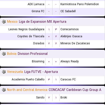
AEK Larnaca
-
-
Karmiotissa Pano Polemidion
Girona FC
-
-
CE Sabadell
Mexico
Liga de Expansion MX Apertura
Leones Negros Guadalajara
۱
۳
Correcaminos
Coyotes de Tlaxcala
۰
۲
Alebrijes Oaxaca
Dorados
۲
۲
Mineros De Zacatecas
Bolivia
Division Profesional
Blooming
۰
۰
Always Ready
Venezuela
Liga FUTVE - Apertura
Academia Puerto Cabello
۳
۱
Caracas FC
North and Central America
CONCACAF Caribbean Cup Group A
Sando
۲
۱
Broki