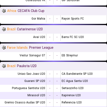
Ostersunds FK
-
-
GIF Sundsvall
Africa
CECAFA Club Cup
Gor Mahia
-
-
Rayon Sports FC
Brazil
Catarinense U20
Avai U20
-
-
Barra FC SC U20
Faroe Islands
Premier League
07 Vestur Sorvagur
-
-
EB Streymur
Brazil
Paulista U20
Uniao Sao Joao U20
-
-
CA Bandeirante SP U20
Guarani SP U20
-
-
EC Agua Santa U20
Portuguesa Santista U20
-
-
Sertaozinho U20
Mirassol U20
-
-
Itapirense U20
Gremio Osasco Audax SP U20
-
-
Referencia U20