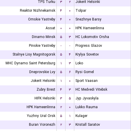
TPS Turku
۳
۲
Jokerit Helsinki
Reaktor Nizhnekamsk
۴
۰
Tolpar
Omskie Yastreby
۴
۰
Snezhnye Barsy
Assat
۰
۰
HPK Hameenlinna
Dinamo Minsk
۵
۳
HC Lokomotiv Orsha
Pinskie Yastreby
-
-
Progress Glazov
Stalnye Lisy Magnitogorsk
۵
۴
Krylya Sovetov
MHC Dynamo Saint Petersburg
۱
۳
Loko
Dneprovskie Lvy
۵
۶
Rysi Gomel
Jokerit Helsinki
۱
۰
Sport Vaasan
Zubry Brest
۴
۳
HC Medvedi Vitebsk
HIFK Helsinki
۳
۵
Jyp Jyvaskyla
HPK Hameenlinna
۲
۰
Lukko Rauma
Yuzhny Ural Orsk
۵
۱
Kulager
Buran Voronezh
۲
۳
Kristall Saratov