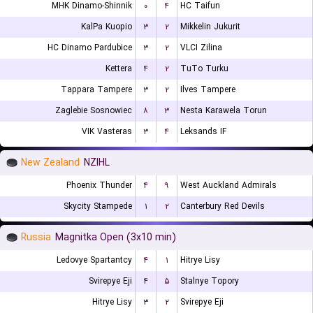
MHK Dinamo-Shinnik
۰
۴
HC Taifun
KalPa Kuopio
۳
۲
Mikkelin Jukurit
HC Dinamo Pardubice
۳
۲
VLCI Zilina
Kettera
۴
۲
TuTo Turku
Tappara Tampere
۳
۲
Ilves Tampere
Zaglebie Sosnowiec
۸
۳
Nesta Karawela Torun
VIK Vasteras
۳
۴
Leksands IF
New Zealand
NZIHL
Phoenix Thunder
۴
۹
West Auckland Admirals
Skycity Stampede
۱
۲
Canterbury Red Devils
Russia
Magnitka Open (3x10 min)
Ledovye Spartantcy
۴
۱
Hitrye Lisy
Svirepye Eji
۴
۵
Stalnye Topory
Hitrye Lisy
۳
۲
Svirepye Eji