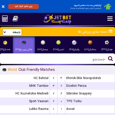
اپلیکیشن جت بت مختص اندروید
برای دانلود کلیک کنید
(دسترسی آسان و بدون فیلترشکن به سایت)
دسته بندی ورزش ها
فوتبال(۴۴۲)
بسکتبال(۱۰۲)
والیبال(۴۵)
تنیس(۲۸۵)
بیسبال(۵۷)
هاکی روی یخ(۳۸)
هندبال(۳۱)
World
Club Friendly Matches
HC Belstal
۲
۴
Khimik-SKA Novopolotsk
MHK Tambov
۳
۲
Dizelist Penza
HC Kuznetskie Medvedi
۲
۶
Sibirskie Snaypery
Sport Vaasan
۲
۰
TPS Turku
Lukko Rauma
۱
۱
Assat